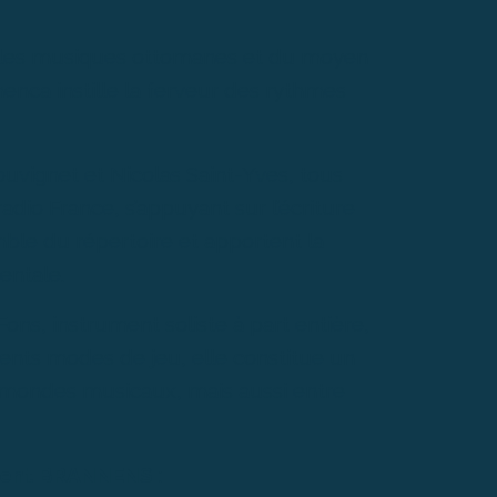
t les musiques ottomanes et du moyen
menca instille la ferveur des rythmes
uvignet et Nicolas Saint-Yves, tous
dio France, s’appuyant sur l’écriture
ble du répertoire et apportent la
entale.
ns, instrument soliste à part entière,
érents modes de jeu, elle constitue un
nts mondes musicaux, mais aussi entre
rent BRANNENS
: