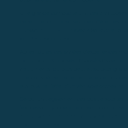
Une grande complicité unit ces 4 virtuose
de leur rencontre au sein de différentes f
Turkan,
Arcoluz Trio
avec Kiko Ruiz et plu
souffle des cordes.
Après toutes ces années d’expériences musi
La Luna de Seda
s’est imposé simplement
instruments, du plus petit et au plus gran
une complémentarité naturelle de timbres 
eux quatre, l’effet d’un véritable orchestre, 
Ce qui unit également ces quatre solistes r
l’expression lyrique et le chant profond iss
et du cante Jondo Andalou ainsi que du
traditionnelles.