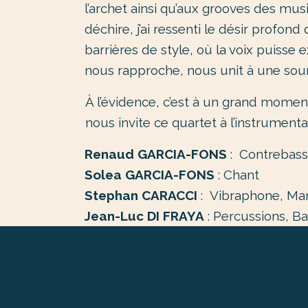
l’archet ainsi qu’aux grooves des mus
déchire, j’ai ressenti le désir prof
barrières de style, où la voix puisse
nous rapproche, nous unit à une so
À l’évidence, c’est à un grand momen
nous invite ce quartet à l’instrumenta
Renaud GARCIA-FONS
: Contrebass
Solea GARCIA-FONS
: Chant
Stephan CARACCI
: Vibraphone, Ma
Jean-Luc DI FRAYA
: Percussions, Ba
es instruments à cordes, ce nouveau
onsacré à la rencontre entre musique