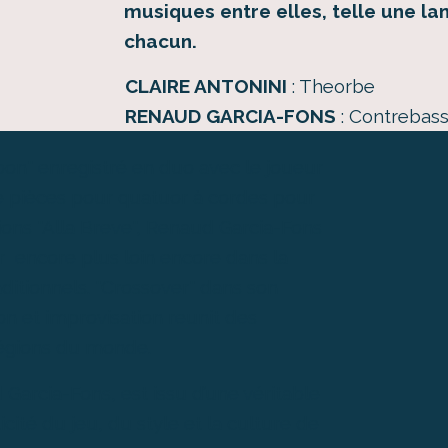
musiques entre elles, telle une l
chacun.
CLAIRE ANTONINI
: Theorbe
RENAUD GARCIA-FONS
: Contrebass
oon" enregistré en duo avec le joueur
e pièces pour quatuor à cordes pour
ons "Alla Breve", Renaud Garcia-Fons
er encore plus loin encore dans la
ditionnels. "Crossover" dans son
ion et improvisation reunit des
régions du monde.
Garcia-Fons, est issu d’une véritable
cité du jeu, du style et la culture de