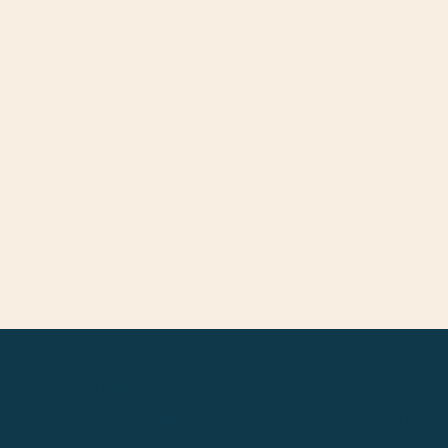
Nouvelle illustration de sa passion pour l
quartet développe un répertoire original c
ottomane et flamenco moderne.