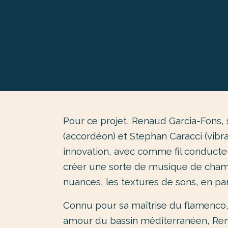
lon
ndine LEY
: Violon
elia SOUVIGNET
:
o
olas SAINT-YVES
:
lon
Pour ce projet, Renaud Garcia-Fons, 
(accordéon) et Stephan Caracci (vib
innovation, avec comme fil conducteu
créer une sorte de musique de cham
nuances, les textures de sons, en par
Connu pour sa maîtrise du flamenco, 
amour du bassin méditerranéen, Rena