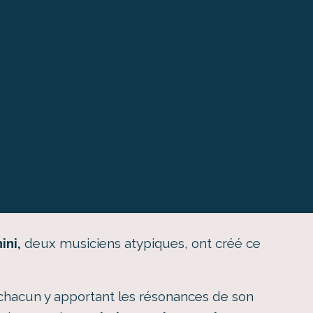
ini,
deux musiciens atypiques, ont créé ce
s, chacun y apportant les résonances de son