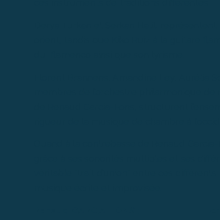
ces instruments de traditions différentes.
Derya Turkan et Serkan Halili représenten
orient, tandis que Kiko Ruiz à la guitare fla
du flamenco ainsi que son lyrisme.
Florent Brannens, Amandine Ley, Aurélia So
membres de l’orchestre philarmonique de ra
de Renaud Garcia-Fons, structurent l’ensem
rigueur de la musique de chambre à l’occid
Quand à la contrebasse de Renaud Garcia-Fo
grâce à ses sonorités multiples et ses diff
véritable "trait d’union" entre ces différe
musique écrite et improvisée.
Renaud GARCIA-FONS
:
Flo