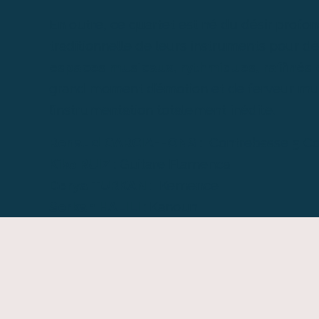
En outre, ce quartet est né du désir profon
traditionnelle de leurs instruments pour d
espaces musicaux, rythmiques, raffinés 
grand moment d’émotion et de ferveur musi
l’instrumentation totalement inédite.
Renaud GARCIA-FONS
: Contrebasse 5 C
Kiko RUIZ
: Guitare Flamenca
Derya TURKAN
: Kemence
Serkan HALILI
: Kanoun