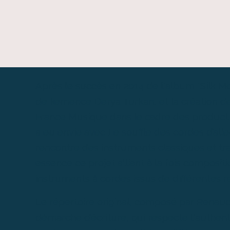
Après le succès en 2014 de l'album "Silk M
de kemence Derya Turkan, et la création d
France Musique dans le cadre des producti
a eu envie avec Le souffle des cordes d’all
rencontre des instruments classiques et tra
essence ce projet alliant à la fois composit
instruments à cordes issus de différentes 
Le répertoire original, composé par Renaud 
démarche d’écriture, qui respecte l'authenti