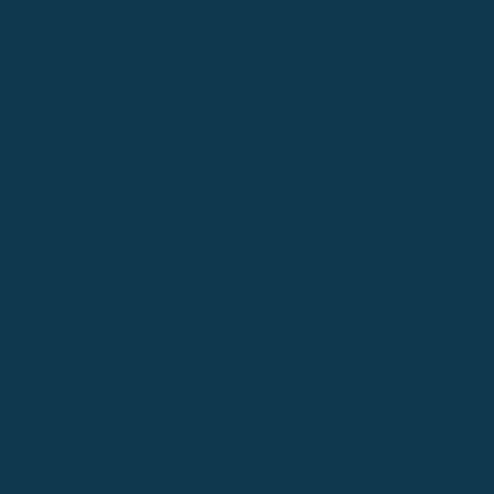
s depuis de nombreuses années, lors
ormations
Silk Moon
avec Derya
s récemment Serkan Halli avec
le
cales multiples, l’idée de ce quartet
 comme une évidence, leurs quatre
d des insruments à cordes, trouvent
et de modes de jeu et produisent à
unissant orient et occident.
econnus, c’est leur gout pour
ue de la tradition du
Maqam Oriental
 groove issu des musiques