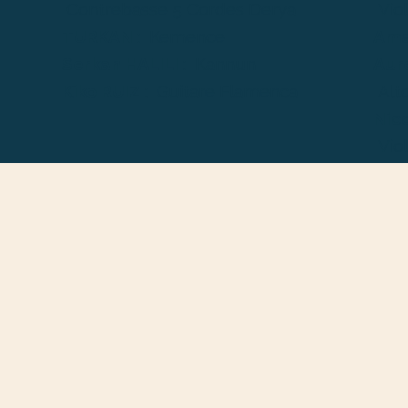
Contrebasse 5 Cordes Derya
Vio
TURKAN
: Kemence
Ama
Serkan HALILI
: Kannun
Aur
Kiko RUIZ
: Guitare Flamenca
Alt
Nic
Vio