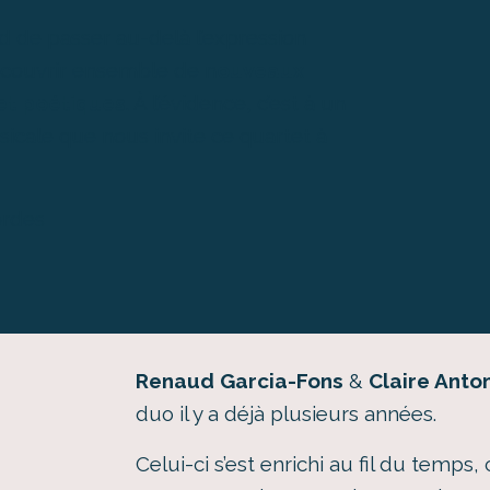
d de passer au-delà l’expression
écouvrir ensemble de n
ouveaux
et poétiques
. À l’évidence, c’est à un
cale que nous invite ce quartet à
ordes
Renaud Garcia-Fons
&
Claire Anton
duo il y a déjà plusieurs années.
Celui-ci s’est enrichi au fil du temp